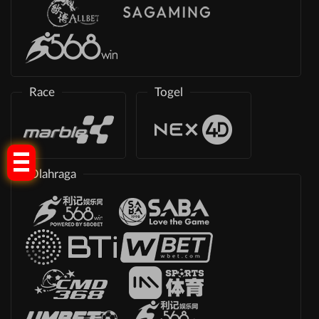
Race
Togel
Tap Me!
Olahraga