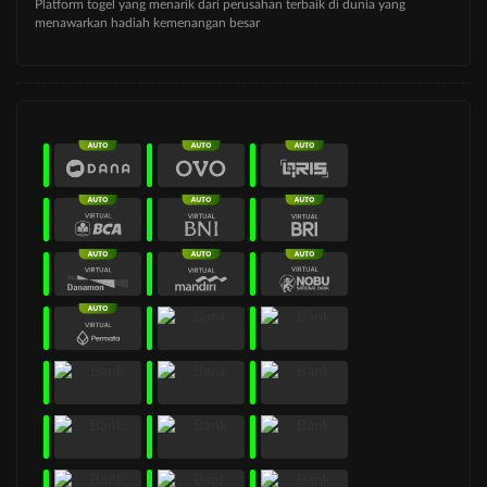
Platform togel yang menarik dari perusahan terbaik di dunia yang
menawarkan hadiah kemenangan besar