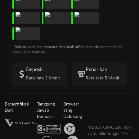
* Selama bank maintenance dan bank offline deposit dan penarikan
tidak dapat diproses
Deposit
Penarikan
Rata-rata 3 Menit
Rata-rata 5 Menit
Bersertifikasi
Tanggung
Browser
Dari
Jawab
Yang
Bermain
Didukung
©2026 CIMOL88. Hak
cipta dilindungi | 18+