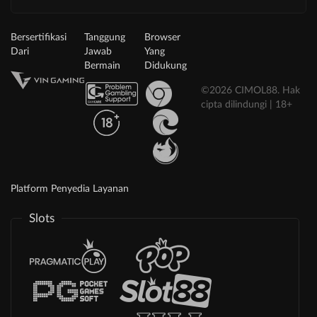
Bersertifikasi
Tanggung
Browser
Dari
Jawab
Yang
Bermain
Didukung
©2026 CIMOL88. Hak
cipta dilindungi | 18+
Platform Penyedia Layanan
Slots