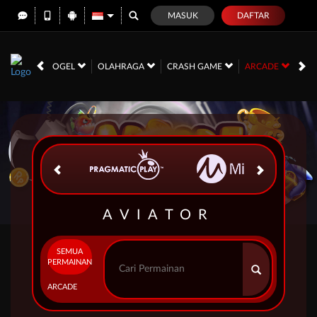
MASUK
DAFTAR
RACE
TOGEL
OLAHRAGA
CRASH GAME
ARCADE
SA
AVIATOR
SEMUA
PERMAINAN
ARCADE