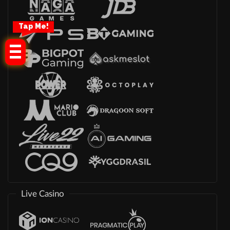
Tap Me!
Live Casino