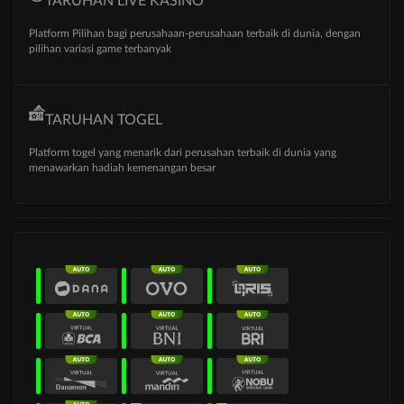
TARUHAN LIVE KASINO
Platform Pilihan bagi perusahaan-perusahaan terbaik di dunia, dengan
pilihan variasi game terbanyak
TARUHAN TOGEL
Platform togel yang menarik dari perusahan terbaik di dunia yang
menawarkan hadiah kemenangan besar