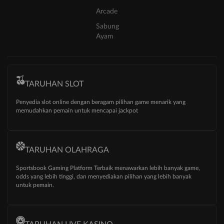
Arcade
Sabung
Ayam
TARUHAN SLOT
Penyedia slot online dengan beragam pilihan game menarik yang
memudahkan pemain untuk mencapai jackpot
TARUHAN OLAHRAGA
Sportsbook Gaming Platform Terbaik menawarkan lebih banyak game,
odds yang lebih tinggi, dan menyediakan pilihan yang lebih banyak
untuk pemain.