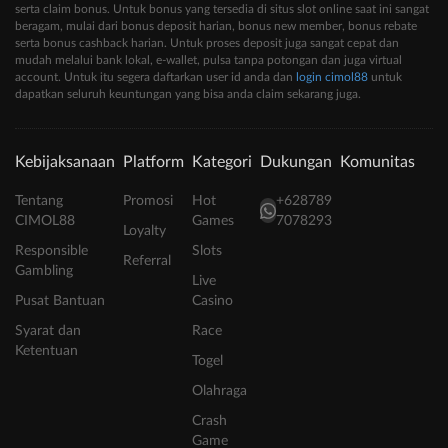
serta claim bonus. Untuk bonus yang tersedia di situs slot online saat ini sangat
beragam, mulai dari bonus deposit harian, bonus new member, bonus rebate
serta bonus cashback harian. Untuk proses deposit juga sangat cepat dan
mudah melalui bank lokal, e-wallet, pulsa tanpa potongan dan juga virtual
account. Untuk itu segera daftarkan user id anda dan
login cimol88
untuk
dapatkan seluruh keuntungan yang bisa anda claim sekarang juga.
Kebijaksanaan
Platform
Kategori
Dukungan
Komunitas
Tentang
Promosi
Hot
+628789
CIMOL88
Games
7078293
Loyalty
Responsible
Slots
Referral
Gambling
Live
Pusat Bantuan
Casino
Syarat dan
Race
Ketentuan
Togel
Olahraga
Crash
Game