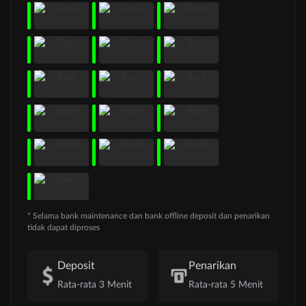
* Selama bank maintenance dan bank offline deposit dan penarikan
tidak dapat diproses
Deposit
Penarikan
Rata-rata 3 Menit
Rata-rata 5 Menit