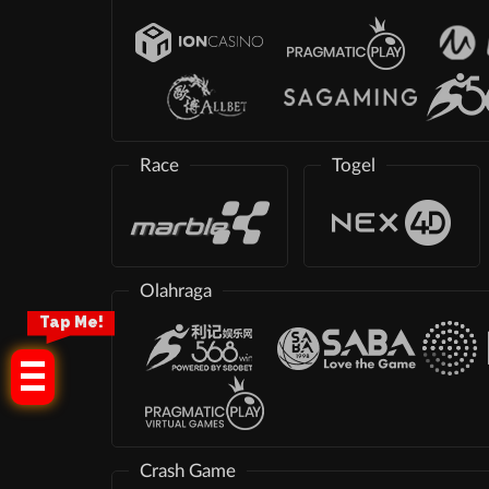
Race
Togel
Olahraga
Tap Me!
Crash Game