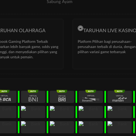
Sabung Ayam
ARUHAN OLAHRAGA
TARUHAN LIVE KASIN
book Gaming Platform Terbaik
Platform Pilihan bagi perusahaan-
rkan lebih banyak game, odds yang
perusahaan terbaik di dunia, dengan
tinggi, dan menyediakan pilihan yang
pilihan variasi game terbanyak
banyak untuk pemain.