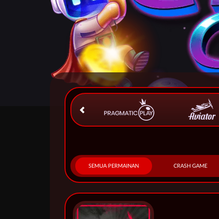
SEMUA PERMAINAN
CRASH GAME