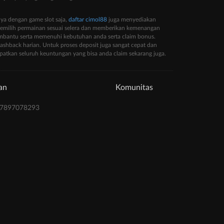
nya dengan game slot saja,
daftar cimol88
juga menyediakan
sa memilih permainan sesuai selera dan memberikan kemenangan
mbantu serta memenuhi kebutuhan anda serta claim bonus.
cashback harian. Untuk proses deposit juga sangat cepat dan
atkan seluruh keuntungan yang bisa anda claim sekarang juga.
an
Komunitas
7897078293