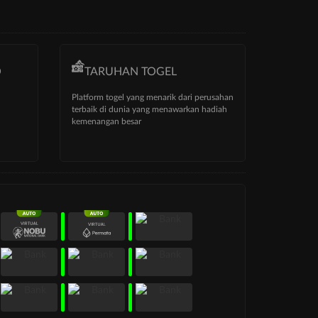
O
TARUHAN TOGEL
Platform togel yang menarik dari perusahan
terbaik di dunia yang menawarkan hadiah
kemenangan besar