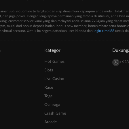
rmainan judi slot online terlengkap dan siap dimainkan kapanpun anda mulai. Tidak ha
ogel, dan juga poker. Dengan lengkapnya permainan yang teredia di situs ini, anda bi
ungi customer service kami yang siap melayani anda selama 7x24jam yang dapat me
eragam, mulai dari bonus deposit harian, bonus new member, bonus rebate serta bonus 
a virtual account. Untuk itu segera daftarkan user id anda dan
login cimol88
untuk dap
m
Kategori
Dukung
Hot Games
+628
Slots
Live Casino
Race
Togel
Olahraga
Crash Game
Arcade