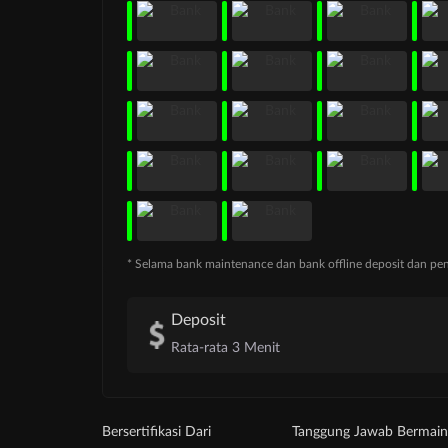
* Selama bank maintenance dan bank offline deposit dan pen
Deposit
Rata-rata 3 Menit
Bersertifikasi Dari
Tanggung Jawab Bermain