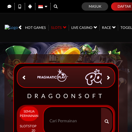
MASUK
DAFTAR
IDR
12,731,442,
HOT GAMES
SLOTS
LIVE CASINO
RACE
TOGE
DRAGOONSOFT
SEMUA
PERMAINAN
SLOTS
TOP
20