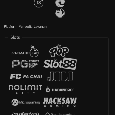
Platform Penyedia Layanan
Slots