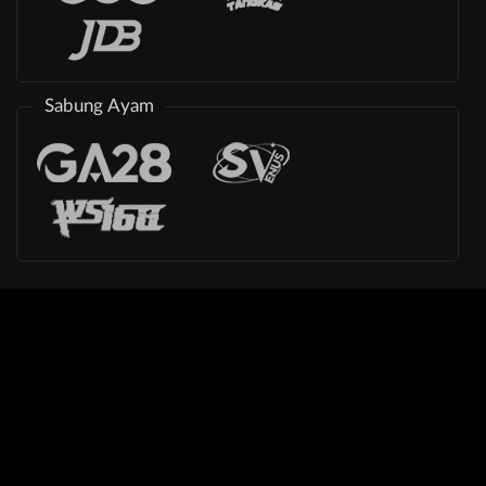
Sabung Ayam