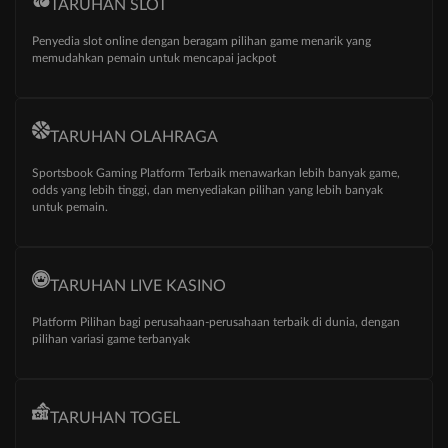
TARUHAN SLOT
Penyedia slot online dengan beragam pilihan game menarik yang
memudahkan pemain untuk mencapai jackpot
TARUHAN OLAHRAGA
Sportsbook Gaming Platform Terbaik menawarkan lebih banyak game,
odds yang lebih tinggi, dan menyediakan pilihan yang lebih banyak
untuk pemain.
TARUHAN LIVE KASINO
Platform Pilihan bagi perusahaan-perusahaan terbaik di dunia, dengan
pilihan variasi game terbanyak
TARUHAN TOGEL