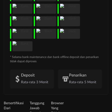
* Selama bank maintenance dan bank offline deposit dan penarikan
tidak dapat diproses
Deposit
Penarikan
Rata-rata 3 Menit
Rata-rata 5 Menit
Bersertifikasi
Tanggung
Browser
Dari
Jawab
Yang