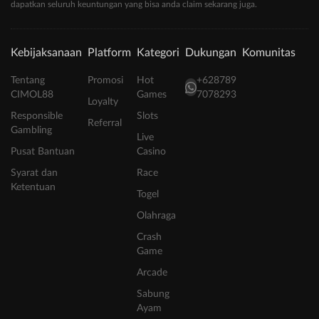
dapatkan seluruh keuntungan yang bisa anda claim sekarang juga.
Kebijaksanaan
Platform
Kategori
Dukungan
Komunitas
Tentang
Promosi
Hot
+628789
CIMOL88
Games
7078293
Loyalty
Responsible
Slots
Referral
Gambling
Live
Pusat Bantuan
Casino
Syarat dan
Race
Ketentuan
Togel
Olahraga
Crash
Game
Arcade
Sabung
Ayam