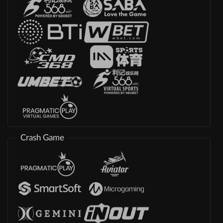
Crash Game