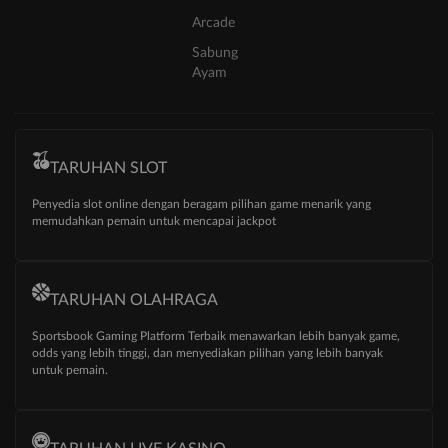
Arcade
Sabung
Ayam
TARUHAN SLOT
Penyedia slot online dengan beragam pilihan game menarik yang
memudahkan pemain untuk mencapai jackpot
TARUHAN OLAHRAGA
Sportsbook Gaming Platform Terbaik menawarkan lebih banyak game,
odds yang lebih tinggi, dan menyediakan pilihan yang lebih banyak
untuk pemain.