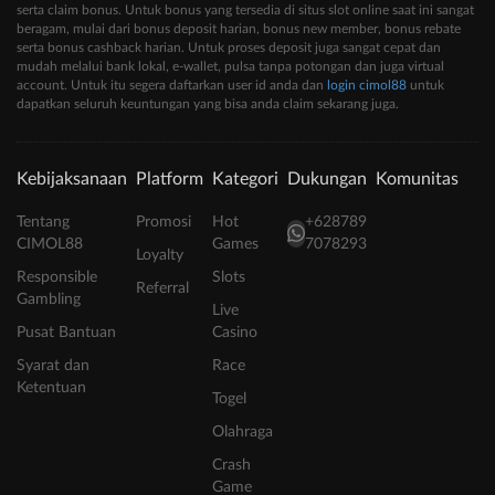
serta claim bonus. Untuk bonus yang tersedia di situs slot online saat ini sangat
beragam, mulai dari bonus deposit harian, bonus new member, bonus rebate
serta bonus cashback harian. Untuk proses deposit juga sangat cepat dan
mudah melalui bank lokal, e-wallet, pulsa tanpa potongan dan juga virtual
account. Untuk itu segera daftarkan user id anda dan
login cimol88
untuk
dapatkan seluruh keuntungan yang bisa anda claim sekarang juga.
Kebijaksanaan
Platform
Kategori
Dukungan
Komunitas
Tentang
Promosi
Hot
+628789
CIMOL88
Games
7078293
Loyalty
Responsible
Slots
Referral
Gambling
Live
Pusat Bantuan
Casino
Syarat dan
Race
Ketentuan
Togel
Olahraga
Crash
Game