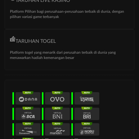
TARUHAN LIVE KASINO
Platform Pilihan bagi perusahaan-perusahaan terbaik di dunia, dengan
pilihan variasi game terbanyak
TARUHAN TOGEL
Platform togel yang menarik dari perusahan terbaik di dunia yang
menawarkan hadiah kemenangan besar