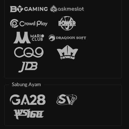
Sabung Ayam