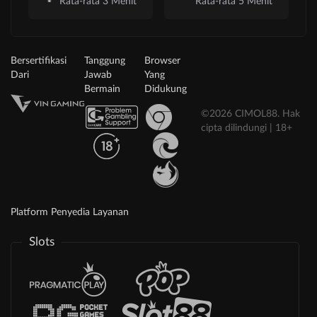
Rata-rata 3 Menit
Rata-rata 5 Menit
Bersertifikasi
Tanggung
Browser
Dari
Jawab
Yang
Bermain
Didukung
©2026 CIMOL88. Hak
cipta dilindungi | 18+
Platform Penyedia Layanan
Slots