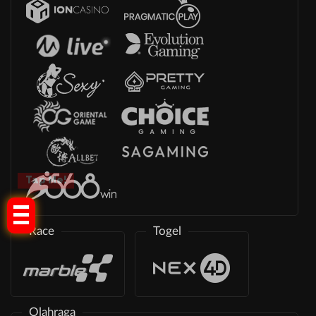
Tap Me!
Race
Togel
Olahraga