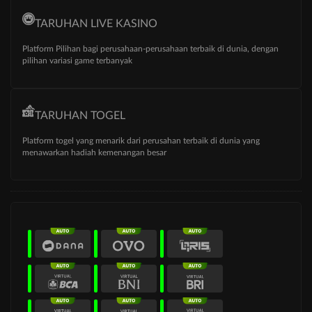
TARUHAN LIVE KASINO
Platform Pilihan bagi perusahaan-perusahaan terbaik di dunia, dengan
pilihan variasi game terbanyak
TARUHAN TOGEL
Platform togel yang menarik dari perusahan terbaik di dunia yang
menawarkan hadiah kemenangan besar