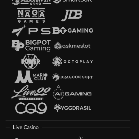
Live Casino