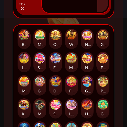
TOP
20
BANDITO RETURNS
MAHJONG 5 DRAGONS
OLYMPUS APOLLO
WILD BOUNTY
NEKO X NEKO
GOLDEN RHINO
LEGACY OF AZTEC
SUGAR FRENZY
FIERY BOXING
MAHJONG WAYS 3+
NEKO TITAN
FORTUNE HORSES
MAHJONG WAYS 3
GOLDEN ISLAND
DRAGON TIGER SHOWDOWN
FORTUNE TRIO
GOVERNMENT DISCO 2
PICHU PICHU
KING'S REALM
MEGA ACE
SUGAR HIGH5
LABUBY
HAMMER OF VULCAN
GOLDEN LEGEND