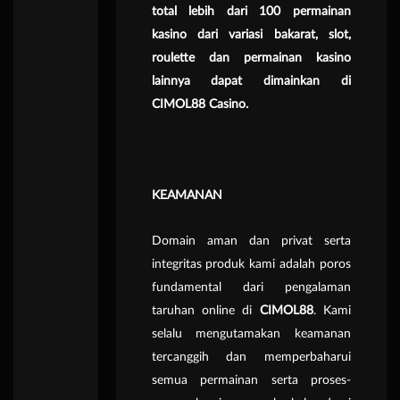
total lebih dari 100 permainan
kasino dari variasi bakarat, slot,
roulette dan permainan kasino
lainnya dapat dimainkan di
CIMOL88
Casino.
KEAMANAN
Domain aman dan privat serta
integritas produk kami adalah poros
fundamental dari pengalaman
taruhan online di
CIMOL88
. Kami
selalu mengutamakan keamanan
tercanggih dan memperbaharui
semua permainan serta proses-