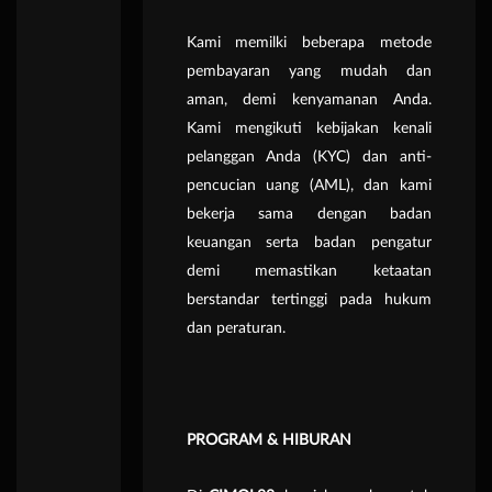
Kami memilki beberapa metode
pembayaran yang mudah dan
aman, demi kenyamanan Anda.
Kami mengikuti kebijakan kenali
pelanggan Anda (KYC) dan anti-
pencucian uang (AML), dan kami
bekerja sama dengan badan
keuangan serta badan pengatur
demi memastikan ketaatan
berstandar tertinggi pada hukum
dan peraturan.
PROGRAM & HIBURAN