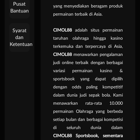
Pusat
yang menyediakan beragam produk
Bantuan
permainan terbaik di Asia.
Syarat
CIMOL88
adalah situs permainan
dan
taruhan olahraga hingga kasino
Ketentuan
terkemuka dan terpercaya di Asia,
CIMOL88
menawarkan pengalaman
judi online terbaik dengan berbagai
variasi permainan kasino &
sportsbook yang dapat dipilih
dengan odds paling kompetitif
dalam dunia judi sepak bola. Kami
menawarkan rata-rata 10.000
permainan Olahraga yang berbeda
setiap bulan dan berbagai kompetisi
di seluruh dunia dalam
CIMOL88 Sportsbook, sementara