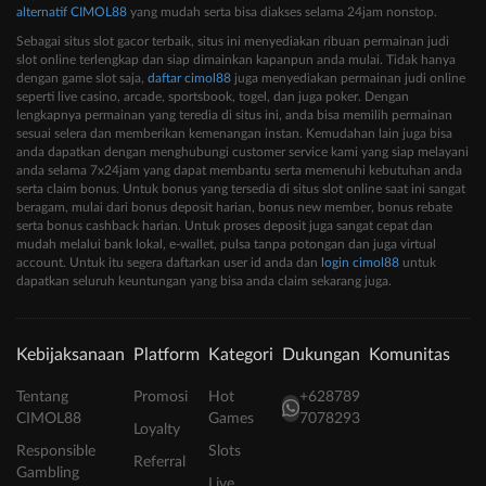
alternatif CIMOL88
yang mudah serta bisa diakses selama 24jam nonstop.
Sebagai situs slot gacor terbaik, situs ini menyediakan ribuan permainan judi
slot online terlengkap dan siap dimainkan kapanpun anda mulai. Tidak hanya
dengan game slot saja,
daftar cimol88
juga menyediakan permainan judi online
seperti live casino, arcade, sportsbook, togel, dan juga poker. Dengan
lengkapnya permainan yang teredia di situs ini, anda bisa memilih permainan
sesuai selera dan memberikan kemenangan instan. Kemudahan lain juga bisa
anda dapatkan dengan menghubungi customer service kami yang siap melayani
anda selama 7x24jam yang dapat membantu serta memenuhi kebutuhan anda
serta claim bonus. Untuk bonus yang tersedia di situs slot online saat ini sangat
beragam, mulai dari bonus deposit harian, bonus new member, bonus rebate
serta bonus cashback harian. Untuk proses deposit juga sangat cepat dan
mudah melalui bank lokal, e-wallet, pulsa tanpa potongan dan juga virtual
account. Untuk itu segera daftarkan user id anda dan
login cimol88
untuk
dapatkan seluruh keuntungan yang bisa anda claim sekarang juga.
Kebijaksanaan
Platform
Kategori
Dukungan
Komunitas
Tentang
Promosi
Hot
+628789
CIMOL88
Games
7078293
Loyalty
Responsible
Slots
Referral
Gambling
Live