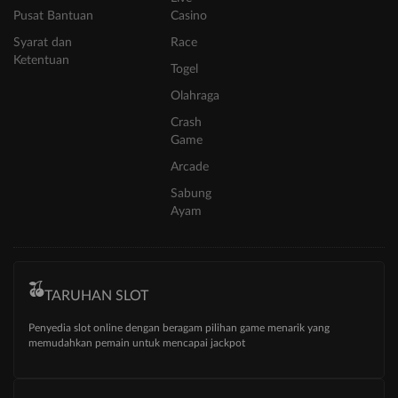
Pusat Bantuan
Casino
Syarat dan
Race
Ketentuan
Togel
Olahraga
Crash
Game
Arcade
Sabung
Ayam
TARUHAN SLOT
Penyedia slot online dengan beragam pilihan game menarik yang
memudahkan pemain untuk mencapai jackpot