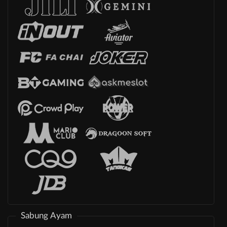
Sabung Ayam