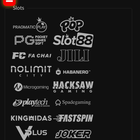
Slots