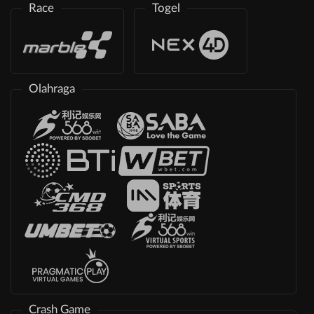
Race
Togel
Olahraga
Crash Game