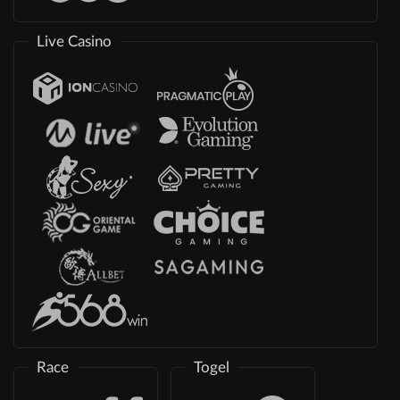
Live Casino
Race
Togel