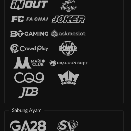
Sabung Ayam