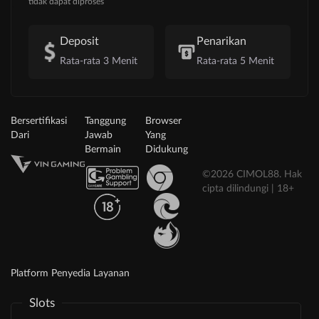
tidak dapat diproses
Deposit
Penarikan
Rata-rata 3 Menit
Rata-rata 5 Menit
Bersertifikasi
Tanggung
Browser
Dari
Jawab
Yang
Bermain
Didukung
©2026 CIMOL88. Hak
cipta dilindungi | 18+
Platform Penyedia Layanan
Slots