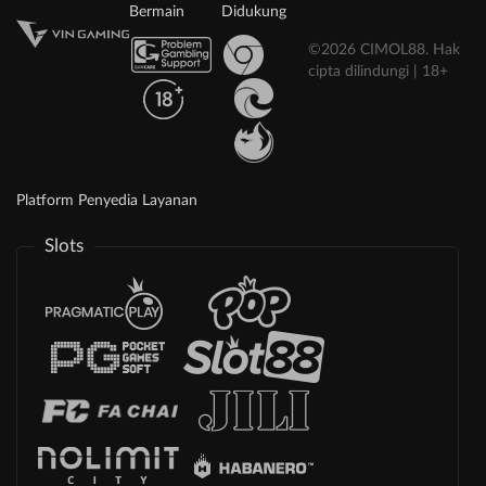
Bermain
Didukung
©2026 CIMOL88. Hak
cipta dilindungi | 18+
Platform Penyedia Layanan
Slots