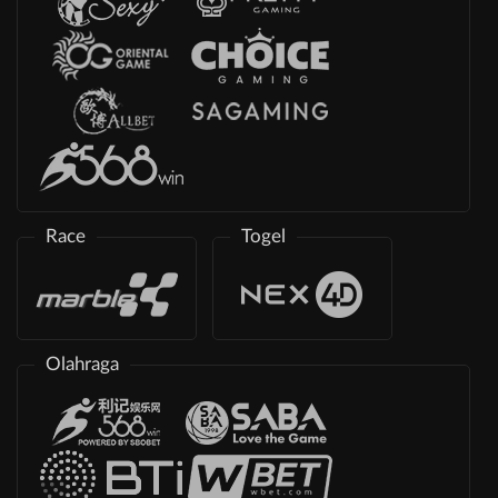
Race
Togel
Olahraga