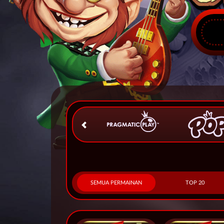
SEMUA PERMAINAN
TOP 20