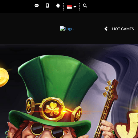
HOT GAMES