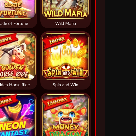
lade of Fortune
Wild Mafia
lden Horse Ride
Spin and Win