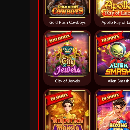
Gold Rush Cowboys
Apollo Ray of L
City of Jewels
Alien Smash