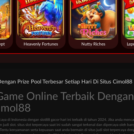
ypt
Heavenly Fortunes
Nutty Riches
Lep
engan Prize Pool Terbesar Setiap Hari Di Situs Cimol88
Game Online Terbaik Dengan 
Cimol88
rcaya di Indonesia dengan slot88 gacor hari ini terbaik di tahun 2024. Jika anda menc
 judi slot. situs slot terpercaya saat ini sudah sangat terkenal dan dipercaya oleh ba
Tentu kenyamanan serta kepuasan saat anda bermain di situs judi slot terpercaya 