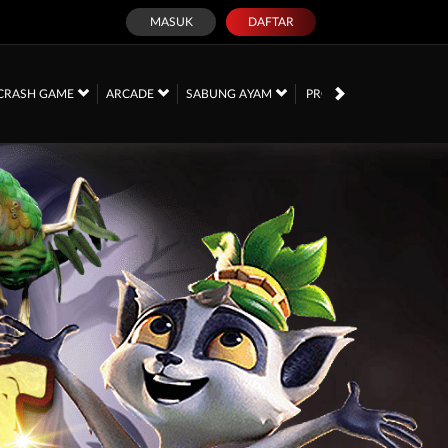
MASUK
DAFTAR
PROMOSI
CRASH GAME
ARCADE
SABUNG AYAM