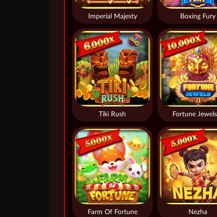
Imperial Majesty
Boxing Fury
Tiki Rush
Fortune Jewels 
Farm Of Fortune
Nezha