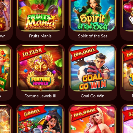
own
Fruits Mania
Spirit of the Sea
n
Fortune Jewels III
Goal Go Win