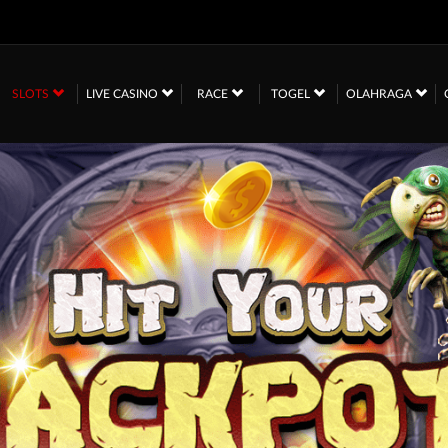
SLOTS
LIVE CASINO
RACE
TOGEL
OLAHRAGA