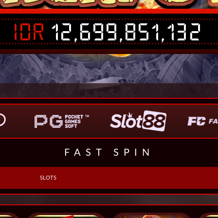
IDR
12,699,851,132
FAST SPIN
SLOTS